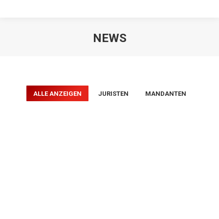
NEWS
ALLE ANZEIGEN
JURISTEN
MANDANTEN
Erbenstellung bei gegenständlicher
Zuweisung
Erbrechtnews
,
Juristen
,
Mandanten
14. Mai 2024
Erblasser neigen dazu, keine klare Differenzierung zwischen
Vermächtnis und Erbenstellung vorzunehmen. Stattdessen
werden einzelne Gegenstände des Nachlasses auf verschiedene
Beteiligte verteilt oder aber größere Gegenstände einzelnen