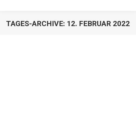
TAGES-ARCHIVE:
12. FEBRUAR 2022
Nur ein gewöhnlicher Aufenthalt
möglich
Erbrechtnews
,
Juristen
,
Mandanten
Von
Franz Große-Wilde
12. Februar 2022
Für die Zuständigkeit der Gerichte in
Erbangelegenheiten und häufig auch für das
anzuwendende Recht kommt es nach den Regeln der
Europäischen Erbrechtsverordnung (EUErbVO) darauf