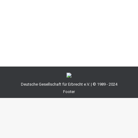
an, wo der Erblasser zum Zeitpunkt seines Todes
seinen gewöhnlichen Aufenthaltsort gehabt hat. Mit
einer solchen Frage musste sich das Oberste Gericht
in Österreich (OGH) befassen. Zunächst hat der OGH
als…
Deutsche Gesellschaft für Erbrecht e.V. | © 1989 - 2024
Footer