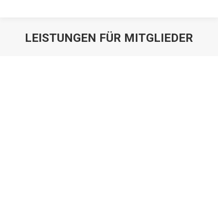
LEISTUNGEN FÜR MITGLIEDER
Erbrecht Effektiv
Besonders attraktiv für Mitglieder ist die Möglichkeit, ein
Jahresabonnement der monatlich erscheinenden
Fachzeitschrift „Erbrecht effektiv“, einem der
auflagenstärksten fachspezifischen Medien im Erbrecht, mit
einem Rabatt von 50% zum Preis von € 85,50 p.a. zu
beziehen. Durch die enge Kooperation mit dem