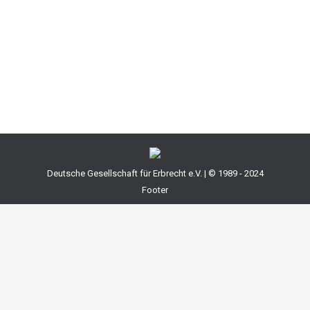
Möglichkeiten mit der Gesetzesänderung für den
Verpflichteten erweitert wurde, hat sich in der Praxis
nicht allzuviel geändert. Der Einwand der Stundung wird
nur selten erhoben. Dies ist ein…
Deutsche Gesellschaft für Erbrecht e.V. | © 1989 - 2024
Footer