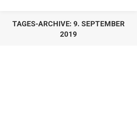
TAGES-ARCHIVE:
9. SEPTEMBER
2019
Stundung des Pflichtteils
Erbrechtnews
,
Juristen
,
Mandanten
Von
Franz Große-Wilde
9. September 2019
Der Gesetzgeber hat im Zuge der Erbrechtsreform mit
Wirkung zum 1.1.2010 die Möglichkeit der Stundung
eines Pflichtteilsanspruchs erweitert, die bis dahin ein
Schattendasein geführt hatte. Obwohl die