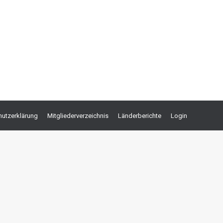
rische Situation eindeutig war. Die Gerichte hatten
rlage verlangen können. Nachdem bereits das OLG
utzerklärung
Mitgliederverzeichnis
Länderberichte
Login