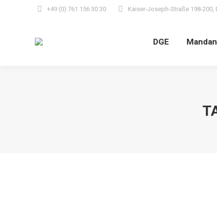
+49 (0) 761 156 30 30
Kaiser-Joseph-Straße 198-200, 
DGE
Mandan
T
Bank kann keinen Erbschein verlangen