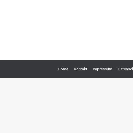
age eines Erbscheins verlangen darf, insbesondere wenn die testameta
deshalb in Ihre Geschäftsbedingungen aufgenommen, dass sie die Vo
ngungen für unwirksam…
Home
Kontakt
Impressum
Datensch