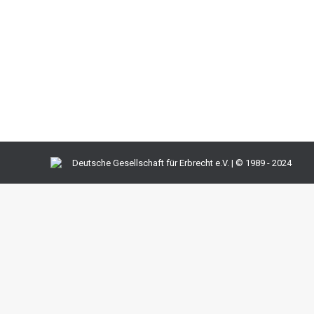
Juristen
,
Mandanten
Von
h2So4qL
4. November 2013
Bereits bisher war es fraglich, ob eine Bank die Vorl
dies bereits mehrfach verneint. Die Banken hatten 
Hamm eine derartige Regelung in den Geschäftsbedi
Deutsche Gesellschaft für Erbrecht e.V. | © 1989 - 2024