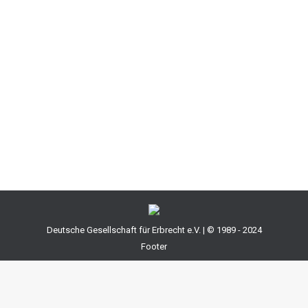
gleichzeitig allzusehr zu binden. Ganz besonders
macht sich dieses Problem bei
Behindertentestamenten bemerkbar. Offene
Immobilienfonds oder die Anlage in Aktien oder
Anleihen kommen deshalb zunehmend ins Blickfeld.
Allerdings geht ein Testamentsvollstrecker in diesen
Fällen ein…
Deutsche Gesellschaft für Erbrecht e.V. | © 1989 - 2024
Footer