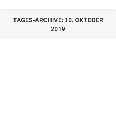
TAGES-ARCHIVE:
10. OKTOBER
2019
Anlage in Offenen Immobilienfonds
durch Testamentsvollstrecker
Erbrechtnews
,
Juristen
,
Mandanten
Von
Franz Große-Wilde
10. Oktober 2019
Für Testamentsvollstrecker ist es in Zeiten der
Niedrigzinspolitik nicht mehr einfach, Vermögenswerte
so anzulegen, dass sie Erträge erbringen, ohne sie