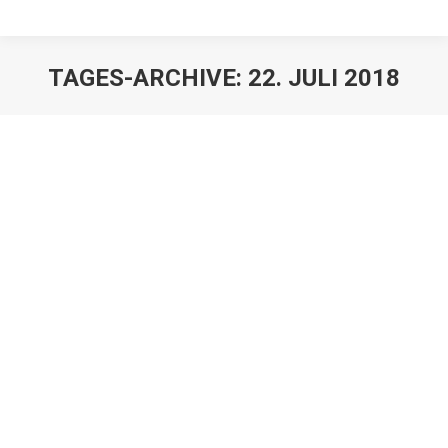
TAGES-ARCHIVE:
22. JULI 2018
Die Steuerbefreiung fuer ein
Familienheim ist eng anzuwenden
Juristen
,
Mandanten
Von
h2So4qL
22. Juli 2018
Die Finanzgerichte haben sich in jüngerer Zeit
mehrfach mit der Befreiung eines Familienheims von
der Erbschaftsteuer befasst. Grundlegend hat der BFH
bereits mit einer Entscheidung vom 29.11.2017 ( – II R
14/16, BFHE 260, 372) festgehalten, dass nach dem