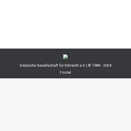
Zweck der Vorschrift seine Anwendung durch eine
klare Abgrenzung auf den Erwerb von Eigentum oder
Miteigentum…
Deutsche Gesellschaft für Erbrecht e.V. | © 1989 - 2024
Footer