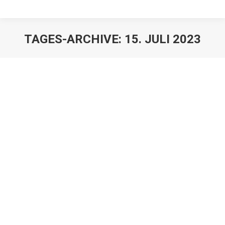
TAGES-ARCHIVE:
15. JULI 2023
Veräußerungsbefugnisse des
Nachlasspflegers
Erbrechtnews
,
Juristen
,
Mandanten
Von
Franz Große-Wilde
15. Juli 2023
Ein Nachlasspfleger wird üblicherweise bestellt, damit
dieser bei unklaren Erbverhältnissen den Nachlass in
Besitz nimmt und für die meist zu diesem Zeitpunkt
unbekannten Erben sichert. Unklare Erbverhältnisse