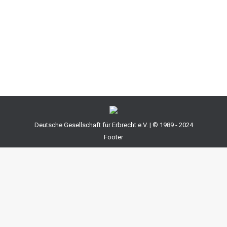
liegen etwa dann vor, wenn es widerstreitende
Testamente gibt, die verschiedene Beteiligte als Erben
anführen, oder wenn unklar ist ob der Erblasser bei der
Errichtung des Testaments testierfähig…
Deutsche Gesellschaft für Erbrecht e.V. | © 1989 - 2024
Footer