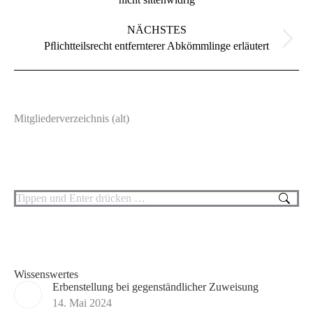
Beitrag:
NÄCHSTES
Nächster
Pﬂichtteilsrecht entfernterer Abkömmlinge erläutert
Beitrag:
Mitgliederverzeichnis (alt)
Search:
Wissenswertes
Erbenstellung bei gegenständlicher Zuweisung
14. Mai 2024