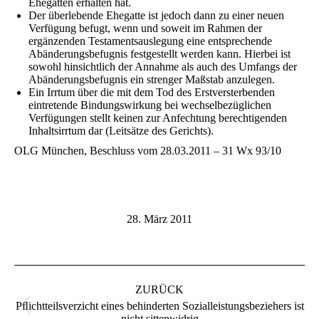
Ehegatten erhalten hat.
Der überlebende Ehegatte ist jedoch dann zu einer neuen
Verfügung befugt, wenn und soweit im Rahmen der
ergänzenden Testamentsauslegung eine entsprechende
Abänderungsbefugnis festgestellt werden kann. Hierbei ist
sowohl hinsichtlich der Annahme als auch des Umfangs der
Abänderungsbefugnis ein strenger Maßstab anzulegen.
Ein Irrtum über die mit dem Tod des Erstversterbenden
eintretende Bindungswirkung bei wechselbezüglichen
Verfügungen stellt keinen zur Anfechtung berechtigenden
Inhaltsirrtum dar (Leitsätze des Gerichts).
OLG München, Beschluss vom 28.03.2011 – 31 Wx 93/10
28. März 2011
Kommentarnavigation
ZURÜCK
Pﬂichtteilsverzicht eines behinderten Sozialleistungsbeziehers ist
Vorheriger
nicht sittenwidrig