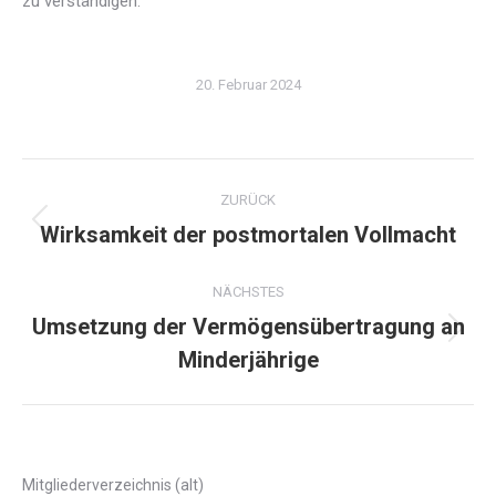
zu verständigen.
20. Februar 2024
Kommentarnavigation
ZURÜCK
Wirksamkeit der postmortalen Vollmacht
Vorheriger
Beitrag:
NÄCHSTES
Umsetzung der Vermögensübertragung an
Nächster
Minderjährige
Beitrag:
Mitgliederverzeichnis (alt)