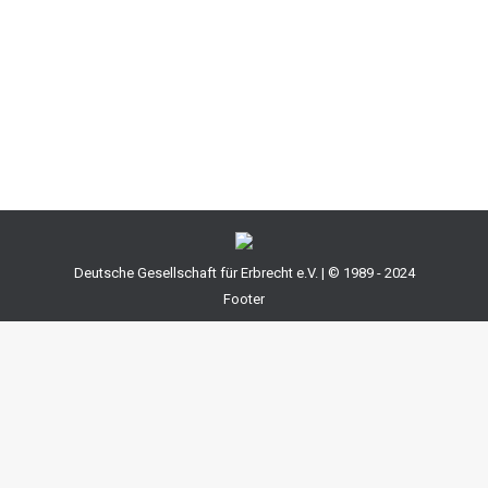
ob ein gewerblicher Erbensucher sich gegenüber den
von ihm ermittelten Erben auf gesetzliche
Vergütungsansprüche berufen kann. Dies wird durch
den BGH…
Deutsche Gesellschaft für Erbrecht e.V. | © 1989 - 2024
Footer