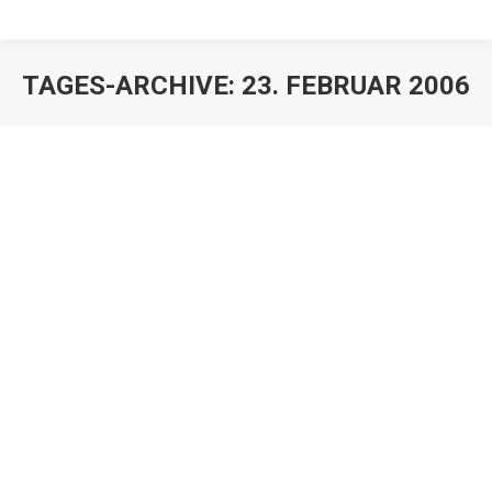
TAGES-ARCHIVE:
23. FEBRUAR 2006
Erbensucher kann Honorar nur nach
Vereinbarung verlangen
Juristen
,
Mandanten
Von
h2So4qL
23. Februar 2006
BGH lehnt gesetzliche Vergütungsansprüche eines
gewerblichen Erbensuchers grundsätzlich ab. Nur
dann, wenn der Erbe eine Vereinbarung über eine
Vergütung geschlossen hat, kommt der Erbensucher
zu Geld. In dieser Entscheidung ging es um die Frage,