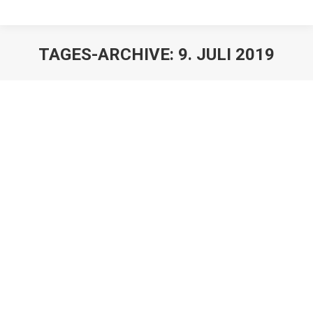
TAGES-ARCHIVE:
9. JULI 2019
Vollmacht: Auftrag oder Gefälligkeit?
Erbrechtnews
,
Juristen
,
Mandanten
Von
Franz Große-Wilde
9. Juli 2019
Wer als (Vorsorge-) Bevollmächtigter für einen Dritten
tätig ist, steht häufig vor der Frage, ob er und
gegenüber wem er verantwortlich ist. Häufig taucht die
Frage erst dann auf, wenn der Vollmachtgeber bereits
verstorben ist und die Erben plötzlich Auskunft über