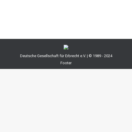
lange zurückliegende Zeiträume verlangen. Liegen
dann keine Unterlagen mehr vor kann es für den…
Deutsche Gesellschaft für Erbrecht e.V. | © 1989 - 2024
Footer