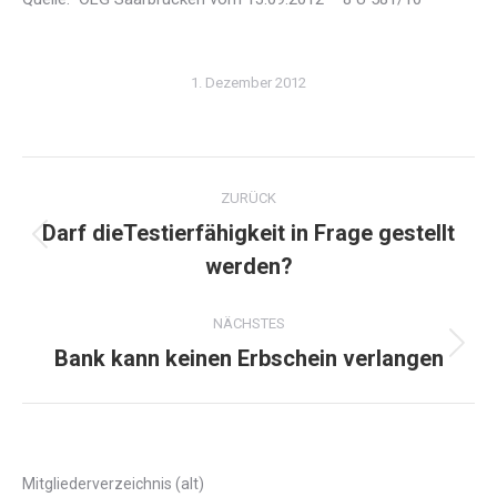
1. Dezember 2012
Kommentarnavigation
ZURÜCK
Darf dieTestierfähigkeit in Frage gestellt
Vorheriger
werden?
Beitrag:
NÄCHSTES
Bank kann keinen Erbschein verlangen
Nächster
Beitrag:
Mitgliederverzeichnis (alt)