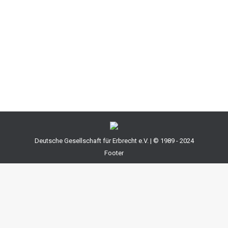
ein neuer Geschäftsführer bestellt ist. Mit der
Einführung der Gesellschafterliste bei der GmbH im
Jahre 2008 hat sich das Problem der Bestellung des
Geschäftsführers verschärft, weil im Verhältnis zur
Gesellschaft nur die in der…
Deutsche Gesellschaft für Erbrecht e.V. | © 1989 - 2024
Footer