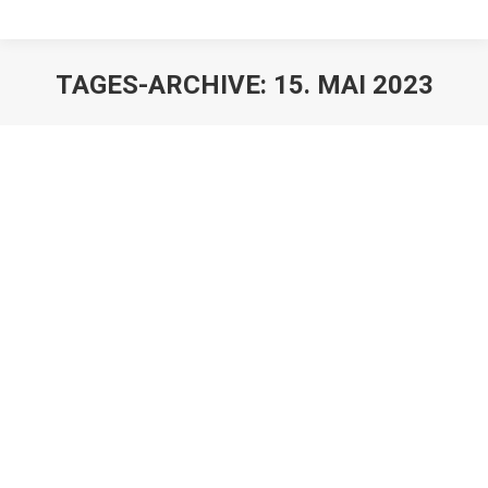
TAGES-ARCHIVE:
15. MAI 2023
Tod des einzigen
Gesellschaftergeschäftsführers einer
GmbH
Erbrechtnews
,
Juristen
,
Mandanten
Von
Franz Große-Wilde
15. Mai 2023
Massive Probleme in der Praxis entstehen, wenn der
einzige Geschäftsführer und Gesellschafter einer
GmbH verstirbt. Die GmbH wird dann führungslos, bis