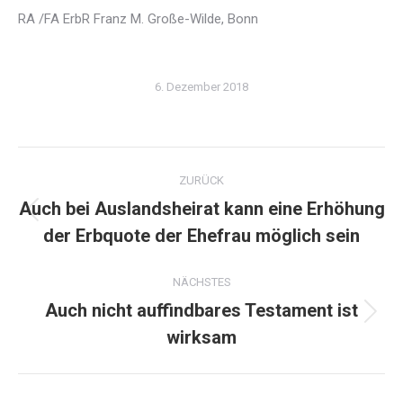
RA /FA ErbR Franz M. Große-Wilde, Bonn
6. Dezember 2018
Kommentarnavigation
ZURÜCK
Auch bei Auslandsheirat kann eine Erhöhung
Vorheriger
der Erbquote der Ehefrau möglich sein
Beitrag:
NÄCHSTES
Auch nicht auffindbares Testament ist
Nächster
wirksam
Beitrag: