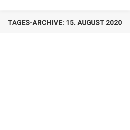
TAGES-ARCHIVE:
15. AUGUST 2020
Pflichtteilsanspruch als steuerliche
Nachlassverbindlichkeit
Erbrechtnews
,
Juristen
,
Mandanten
Von
Franz Große-Wilde
15. August 2020
Eine in der Praxis beliebtes erbrechtliche Gestaltung ist
das sogenannte Berliner Testament. Darunter versteht
man eine Erbfolge, bei der sich Eheleute jeweils
wechselseitig als Erben für den ersten Erbfall