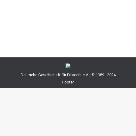
einsetzen und anschließend für den Tod des
Überlebenden die KInder als Schlußerben. Diese
Gestaltung entspricht zwar der Vorstellung vieler
Familien, sie hat aber Ihre Tücken sowohl…
Deutsche Gesellschaft für Erbrecht e.V. | © 1989 - 2024
Footer