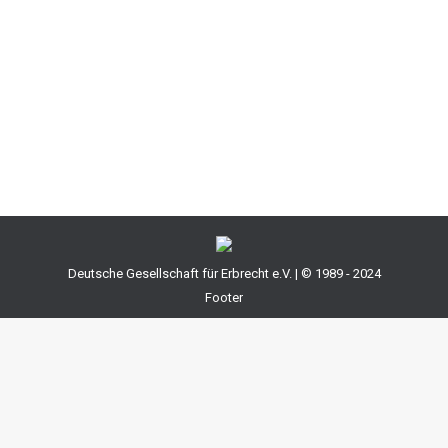
werden soll. Das Gesetz regelt diese Frage nur sehr
allgemein. Deshalb gibt es über diese Frage nicht
selten Streit, wenn der Erblasser dies nicht im
Testament ausdrücklich geregelt hat. Grundsätzlich
muss…
Deutsche Gesellschaft für Erbrecht e.V. | © 1989 - 2024
Footer