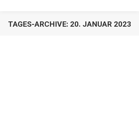
TAGES-ARCHIVE:
20. JANUAR 2023
Vergütung des
Testamentsvollstreckers
Erbrechtnews
,
Juristen
,
Mandanten
Von
Franz Große-Wilde
20. Januar 2023
Setzt ein Erblasser im Testament einen
Testamentsvollstrecker ein, so ist damit noch nicht
automatisch geregelt, ob und wie der
Testamentsvollstrecker für seine Tätigkeit entlohnt