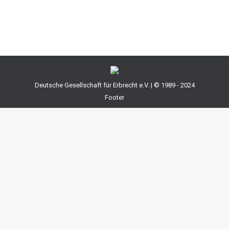
ausnahmsweise zu eröffnen, wenn sich hieraus die…
Deutsche Gesellschaft für Erbrecht e.V. | © 1989 - 2024
Footer