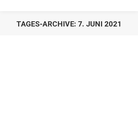
TAGES-ARCHIVE:
7. JUNI 2021
Das nicht auffindbare Testament
Juristen
,
Mandanten
Von
Franz Große-Wilde
7. Juni 2021
Gar nicht so selten ist es, dass nach einem Erbfall das
dem Nachlassgericht vorzulegende Original des
Testaments verschwunden ist und nur Kopien des
Originals bei den Erben vorliegen. Grundsätzlich ist nur
das Original einer letztwilligen Verfügung zu eröffnen.
Liegt diese nicht vor, aber ein Kopie, so ist diese