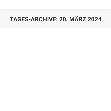
TAGES-ARCHIVE:
20. MÄRZ 2024
Umsetzung der
Vermögensübertragung an
Minderjährige
Erbrechtnews
,
Juristen
,
Mandanten
Von
Franz Große-Wilde
20. März 2024
Mit der Übertragung von Grundstücken an
Minderjährige haben wir uns bereits 2023 im
Zusammenhang mit den Änderungen des