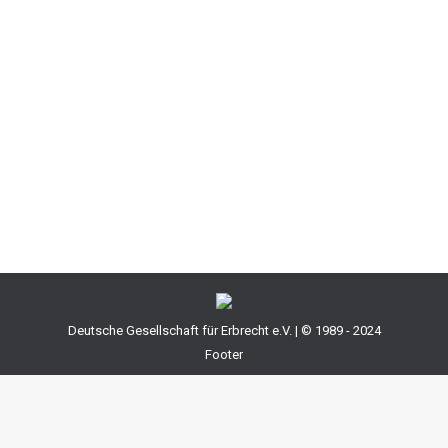
Vormundschaftsrecht näher befasst. Danach bedarf
der unentgeltliche Erwerb eines (ganzen) Grundstücks
keiner Genehmigung des Familiengerichts und auch
keiner Bestellung eines Ergänzungspflegers.
Hintergrund ist, dass sich der Minderjährige durch
Aufgabe des Grundstücks der Haftung entziehen
kann. Selbst wenn…
Deutsche Gesellschaft für Erbrecht e.V. | © 1989 - 2024
Footer