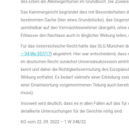
des Erben als Alleineigentümer im Grundbuch. Die Zuweis
Das Kammergericht begründet dies mit Besonderheiten des
bestimmten Sache (hier eines Grundstücks), das Gegenst
unmittelbar auf den Vermächtnisnehmer übergeht, ohne d
Erblasser den Nachlass auch in dinglicher Wirkung teilen,
Für das österreichische Recht hatte das OLG München die
– 34 Wx 357/17
) abgelehnt. Hier war entscheidend, dass
im deutschen Recht zunächst Universalsukzession eintrit
kennt und daher die Richtigkeitsvermutung des Europäis
Wirkung entfaltet. Es bedarf vielmehr einer Erbteilung zw
einer Einantwortung vorgenommenen Teilung auch bereits
muss).
Insoweit wird deutlich, dass es in allen Fällen auf das 
detaillierte Untersuchungen für die Gerichte nötig sind.
KG vom 22. 09. 2022 – 1 W 348/22