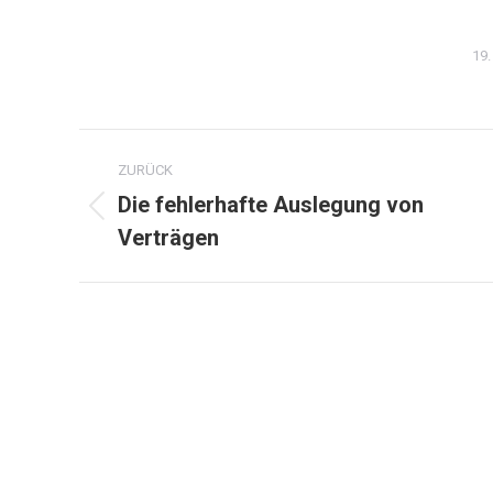
19
Kommentarnavigation
ZURÜCK
Die fehlerhafte Auslegung von
Vorheriger
Verträgen
Beitrag: