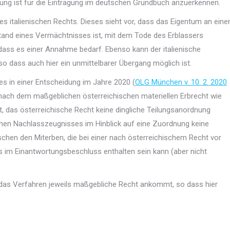
ung ist für die Eintragung im deutschen Grundbuch anzuerkennen.
 italienischen Rechts. Dieses sieht vor, dass das Eigentum an eine
and eines Vermächtnisses ist, mit dem Tode des Erblassers
ass es einer Annahme bedarf. Ebenso kann der italienische
 so dass auch hier ein unmittelbarer Übergang möglich ist.
s in einer Entscheidung im Jahre 2020 (
OLG München v. 10. 2. 2020
 nach dem maßgeblichen österreichischen materiellen Erbrecht wie
t, das österreichische Recht keine dingliche Teilungsanordnung
chen Nachlasszeugnisses im Hinblick auf eine Zuordnung keine
ischen den Miterben, die bei einer nach österreichischem Recht vor
 im Einantwortungsbeschluss enthalten sein kann (aber nicht
für das Verfahren jeweils maßgebliche Recht ankommt, so dass hier