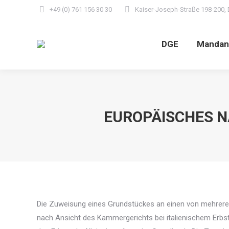
+49 (0) 761 156 30 30
Kaiser-Joseph-Straße 198-200, 
DGE
Mandan
EUROPÄISCHES 
Die Zuweisung eines Grundstückes an einen von mehreren 
nach Ansicht des Kammergerichts bei italienischem Erbsta