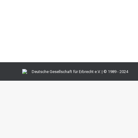
Erbrechtnews
,
Juristen
,
Mandanten
Von
Franz Große-Wilde
An sich erfreuen sich handschriftliche Testamente ein
steckt im Detail. Ohne fachkundige Beratung sollte ma
Fachmann. Immer wieder müssen deshalb die Gerich
Deutsche Gesellschaft für Erbrecht e.V. | © 1989 - 2024