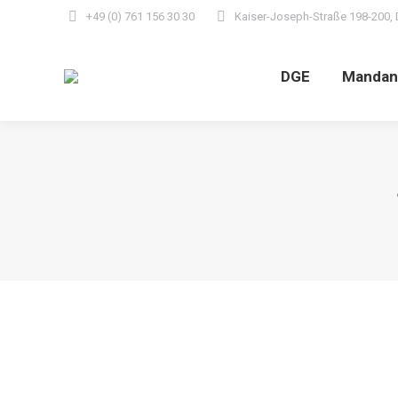
+49 (0) 761 156 30 30
Kaiser-Joseph-Straße 198-200, 
DGE
Mandan
Typische Fehler bei der Testamentsers