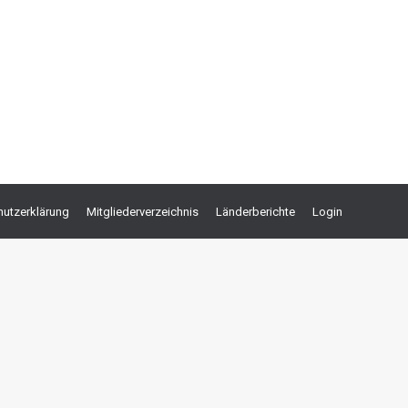
und meist keine Kosten verursachen. Aber der Teufel
e einschlägiger Handbücher ersetzt nicht den
utzerklärung
Mitgliederverzeichnis
Länderberichte
Login