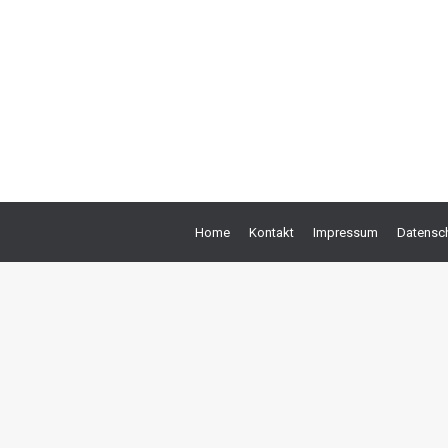
15. März 2022
e hohen Beliebtheit, weil sie schnell und einfach zu erstellen sind 
n die Finger von der eigenhändigen Errichtung lassen. Auch die Hilf
t…
Home
Kontakt
Impressum
Datensch