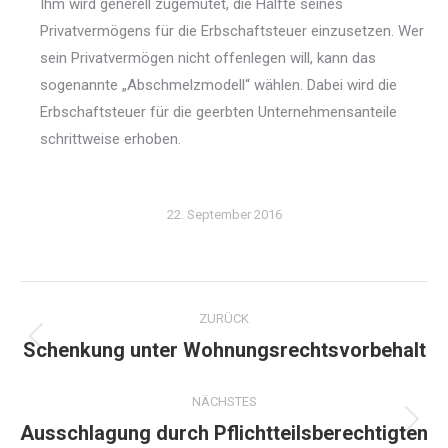
Ihm wird generell zugemutet, die Hälfte seines
Privatvermögens für die Erbschaftsteuer einzusetzen. Wer
sein Privatvermögen nicht offenlegen will, kann das
sogenannte „Abschmelzmodell“ wählen. Dabei wird die
Erbschaftsteuer für die geerbten Unternehmensanteile
schrittweise erhoben.
22. September 2016
Kommentarnavigation
ZURÜCK
Schenkung unter Wohnungsrechtsvorbehalt
Vorheriger
Beitrag:
NÄCHSTES
Ausschlagung durch Pflichtteilsberechtigten
Nächster