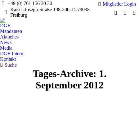
+49 (0) 761 156 30 30
Mitglieder Login
Kaiser-Joseph-Straße 198-200, D-79098
Freiburg
Facebook
X
Dr
page
page
pa
DGE
opens
opens
op
Mandanten
in
in
in
Aktuelles
News
new
new
n
Media
window
windo
w
DGE Intern
Kontakt
Search:
Suche
Tages-Archive:
1.
September 2012