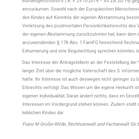
Bundesgerichtshofs ( B. v. 29.10.2014 – XII ZB 20/14) g
einzuräumen. Sowohl nach der Europäischen Menschenr
des Kindes auf Kenntnis der eigenen Abstammung besonde
Verletzung des postmortalen Persönlichkeitsrechts des 
der eigenen Abstammung zurückzutreten hat, kann dem 
anzuwendenden § 178 Abs. 1 FamFG hinreichend Rechnun
Exhumierung und eine Begutachtung sprechen könnten, lag
Das Interesse der Antragstellerin an der Feststellung der
langer Zeit über die mögliche Vaterschaft des S. inform
hatte. Ihr Interesse ist auch deswegen nicht geringer zu
Erbrechts verfolgt. Das Wissen um die eigene Herkunft is
eigenen Individualität. Daran ändert nichts, dass im Ein
Interessen im Vordergrund stehen können. Zudem stellt di
leiblichen Kindes dar
Franz M Große-Wilde, Rechtsanwalt und Fachanwalt für 