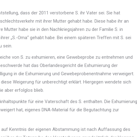
stellung, dass der 2011 verstorbene S. ihr Vater sei. Sie hat
schlechtsverkehr mit ihrer Mutter gehabt habe. Diese habe ihr an
re Mutter habe sie in den Nachkriegsjahren zu der Familie S. in
hrer „S.-Oma“ gehabt habe. Bei einem späteren Treffen mit S. sei
u sein.
e Leiche von S. zu exhumieren, eine Gewebeprobe zu entnehmen und
 Beschwerde hat das Oberlandesgericht die Exhumierung der
willigung in die Exhumierung und Gewebeprobenentnahme verweigert.
iese Weigerung für unberechtigt erklärt. Hiergegen wendete sich
 aber erfolglos blieb.
Anhaltspunkte für eine Vaterschaft des S. enthalten. Die Exhumierun
geweigert hat, eigenes DNA-Material für die Begutachtung zur
s auf Kenntnis der eigenen Abstammung ist nach Auffassung des