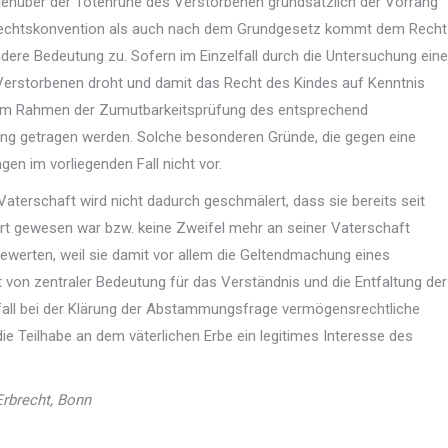
egenüber der Totenruhe des Verstorbenen grundsätzlich der Vorrang
echtskonvention als auch nach dem Grundgesetz kommt dem Recht
re Bedeutung zu. Sofern im Einzelfall durch die Untersuchung eine
Verstorbenen droht und damit das Recht des Kindes auf Kenntnis
im Rahmen der Zumutbarkeitsprüfung des entsprechend
g getragen werden. Solche besonderen Gründe, die gegen eine
en im vorliegenden Fall nicht vor.
 Vaterschaft wird nicht dadurch geschmälert, dass sie bereits seit
iert gewesen war bzw. keine Zweifel mehr an seiner Vaterschaft
 bewerten, weil sie damit vor allem die Geltendmachung eines
t von zentraler Bedeutung für das Verständnis und die Entfaltung der
zelfall bei der Klärung der Abstammungsfrage vermögensrechtliche
e Teilhabe an dem väterlichen Erbe ein legitimes Interesse des
Erbrecht, Bonn