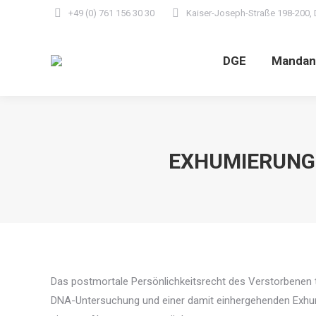
+49 (0) 761 156 30 30
Kaiser-Joseph-Straße 198-200, 
DGE
Mandan
EXHUMIERUNG
Das postmortale Persönlichkeitsrecht des Verstorbenen tri
DNA-Untersuchung und einer damit einhergehenden Exhum