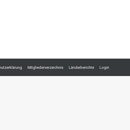
zt wurde, die aber erst nach dessen Tod in
ichkeiten bei der Erbschaftsteuer abziehbar. Etwas
utzerklärung
Mitgliederverzeichnis
Länderberichte
Login