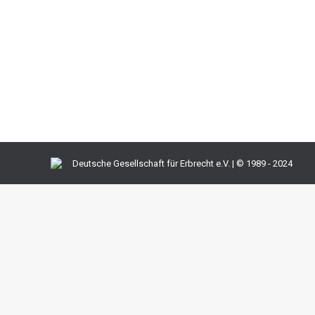
Juristen
,
Mandanten
Von
h2So4qL
10. Februar 2018
Aufwendungen zur Beseitigung von Schäden an geerb
Erscheinung treten, sind nach Auffassung des BFH (U. 
anderes gilt nur dann, wenn schon zu…
Deutsche Gesellschaft für Erbrecht e.V. | © 1989 - 2024