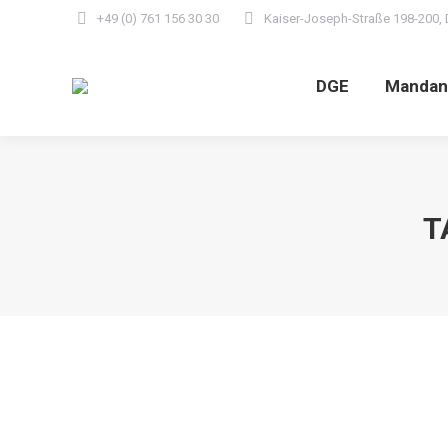
+49 (0) 761 156 30 30
Kaiser-Joseph-Straße 198-200, 
DGE
Mandan
T
Kein Abzug der Reparaturaufwendunge