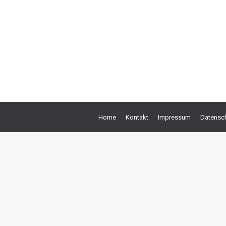
ten Gegenständen wie Gebäuden, deren Ursache vom Erblasser geset
V. 26.7.2017 – II R 33/15, BFHE 259, 119) nicht als Nachlassverbindl
Home
Kontakt
Impressum
Datensch