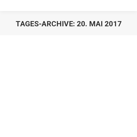
TAGES-ARCHIVE:
20. MAI 2017
Teure Geschenke
Juristen
,
Mandanten
Von
h2So4qL
20. Mai 2017
Schenkt der sehr wohlhabende Bräutigam mit einem
Vermögen von über 10 Mio. der Braut zur Hochzeit
eine teure Motoryacht im Werte von 575.000 €, kann
noch dies als Anstandsschenkung angesehen werden,
so dass eine Rückforderung durch einen
Vertragserben eines Erbvertrages nach § 2287 BGB