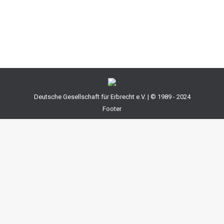
ausscheidet. Damit kann in Ausnahmefällen auch eine
recht teure Zuwendung noch…
Deutsche Gesellschaft für Erbrecht e.V. | © 1989 - 2024
Footer