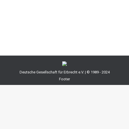
weniger als den Pflichtteil ausmachten. Dieser
Probleme wollte der Gesetzgeber beseitigen und hat
deshalb einen deutlichen weiteren Rahmen für
Ausschlagungen…
Deutsche Gesellschaft für Erbrecht e.V. | © 1989 - 2024
Footer