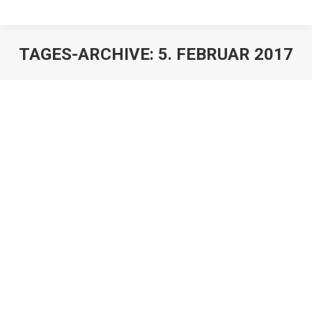
TAGES-ARCHIVE:
5. FEBRUAR 2017
Ausschlagung durch
Pflichtteilsberechtigten
Juristen
,
Mandanten
Von
h2So4qL
5. Februar 2017
Nach der alten Fassung des § 2306 (bis zum 1.1.2010)
ergaben sich immer wieder Schwierigkeiten, wenn zur
Ausschlagung zunächst eine Bewertung des
Vermögens erforderlich wurdeür , ohne die nicht
geklärt werden konnte, ob Zuwendungen wertmäßig