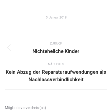
5. Januar 2018
Kommentarnavigation
ZURÜCK
Nichteheliche Kinder
Vorheriger
Beitrag:
NÄCHSTES
Kein Abzug der Reparaturaufwendungen als
Nächster
Nachlassverbindlichkeit
Beitrag:
Mitgliederverzeichnis (alt)