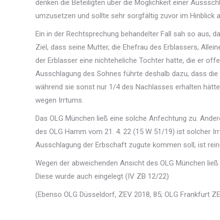
denken die Beteiligten über die Möglichkeit einer Ausssc
umzusetzen und sollte sehr sorgfältig zuvor im Hinblick
Ein in der Rechtsprechung behandelter Fall sah so aus, 
Ziel, dass seine Mutter, die Ehefrau des Erblassers, Allei
der Erblasser eine nichteheliche Tochter hatte, die er o
Ausschlagung des Sohnes führte deshalb dazu, dass die n
während sie sonst nur 1/4 des Nachlasses erhalten hätt
wegen Irrtums.
Das OLG München ließ eine solche Anfechtung zu. Andere
des OLG Hamm vom 21. 4. 22 (15 W 51/19) ist solcher Irrt
Ausschlagung der Erbschaft zugute kommen soll, ist reine
Wegen der abweichenden Ansicht des OLG München lie
Diese wurde auch eingelegt (IV ZB 12/22)
(Ebenso OLG Düsseldorf, ZEV 2018, 85; OLG Frankfurt Z