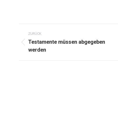
Kommentarnavigation
ZURÜCK
Testamente müssen abgegeben
Vorheriger
werden
Beitrag: