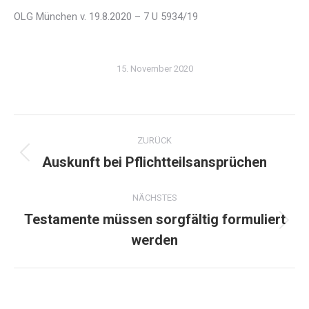
OLG München v. 19.8.2020 – 7 U 5934/19
15. November 2020
Kommentarnavigation
ZURÜCK
Auskunft bei Pflichtteilsansprüchen
Vorheriger
Beitrag:
NÄCHSTES
Testamente müssen sorgfältig formuliert
Nächster
werden
Beitrag: