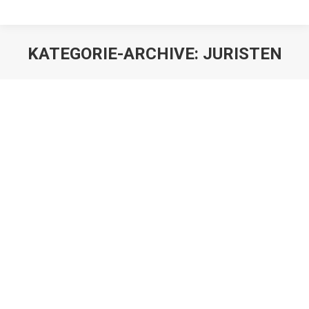
KATEGORIE-ARCHIVE:
JURISTEN
BGH sortiert die Pflichtteilsergänzung
neu
Juristen
,
Mandanten
Von
h2So4qL
1. August 2012
In einer neuen Entscheidung hat der BGH seine
bisherige Rechtsprechung zur Pflichtteilsergänzung
geändert. Bisher war es erforderlich, dass die
Pflichtteilsberechtigung sowohl zum Zeitpunkt der
Schenkung als auch zum Zeitpunkt des Todes des