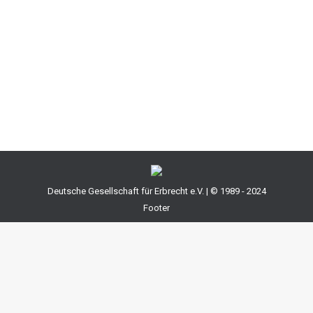
Verfassungsbeschwerde einer Ehefrau befasst, die in
der Regelung des § 2325 Abs. 3 S. 3 BGB einen
massive Benachteiligung sah. Das Gericht hat die
Verfassungsbeschwerde erst gar nicht zur
Entscheidung angenommen. Es hielt…
Deutsche Gesellschaft für Erbrecht e.V. | © 1989 - 2024
Footer