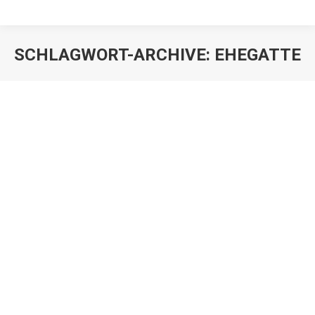
SCHLAGWORT-ARCHIVE:
EHEGATTE
Pflichtteilsergänzung wegen
Schenkung an den Ehegatten
Juristen
,
Mandanten
Von
Franz Große-Wilde
20. Februar 2019
Schenkungen an den Ehegatten dürfen im Rahmen
eines Pflichteilsergänzungsanspruch auch bei lange
zurückliegenden Vorgängen berücksichtigt werden.
Das Bundesverfassungsgericht hatte sich mit einer