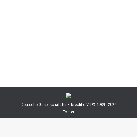
Feststellungserklärung für die Bewertung des
Nachlasses nötig. Das zuständige Finanzamt war der
Ansicht, dass die beteiligten Miterben die
Feststellungserkläung unterschreiben müsste, weil sie
auch Schuldner der Erbschaftsteuer seien. Dieser
Ansicht ist das Finanzgericht Hamburg entgegen
getreten. Da der Testamentsvollstrecker…
Deutsche Gesellschaft für Erbrecht e.V. | © 1989 - 2024
Footer