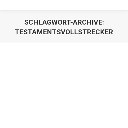
SCHLAGWORT-ARCHIVE:
TESTAMENTSVOLLSTRECKER
Testamentsvollstrecker ist für die
Erbschaftsteuererklärung
verantwortlich
Juristen
,
Mandanten
Von
Franz Große-Wilde
22. Juli 2020
Der Testamentsvollstrecker ist grundsätzlich zur
Abgabe der Erbschaftsteuererklärung verpflichtet. Sind
hierbei Grundstück im Nachlass, ist eine